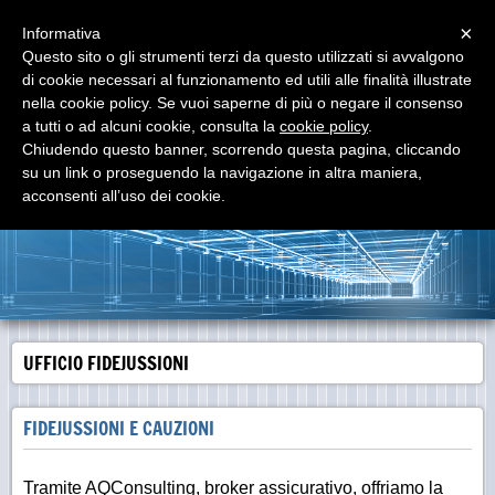
Menu
×
Informativa
Questo sito o gli strumenti terzi da questo utilizzati si avvalgono
di cookie necessari al funzionamento ed utili alle finalità illustrate
START-REC
nella cookie policy. Se vuoi saperne di più o negare il consenso
per le aziende che vogliono nascere ... per quelle che
vogliono rinascere ....
a tutti o ad alcuni cookie, consulta la
cookie policy
.
Chiudendo questo banner, scorrendo questa pagina, cliccando
su un link o proseguendo la navigazione in altra maniera,
acconsenti all’uso dei cookie.
UFFICIO FIDEJUSSIONI
FIDEJUSSIONI E CAUZIONI
Tramite AQConsulting, broker assicurativo, offriamo la