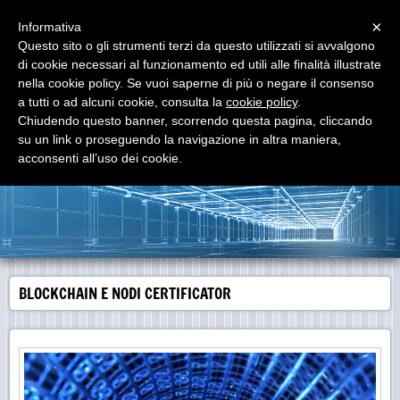
Menu
×
Informativa
Questo sito o gli strumenti terzi da questo utilizzati si avvalgono
di cookie necessari al funzionamento ed utili alle finalità illustrate
START-REC
nella cookie policy. Se vuoi saperne di più o negare il consenso
per le aziende che vogliono nascere ... per quelle che
vogliono rinascere ....
a tutti o ad alcuni cookie, consulta la
cookie policy
.
Chiudendo questo banner, scorrendo questa pagina, cliccando
su un link o proseguendo la navigazione in altra maniera,
acconsenti all’uso dei cookie.
BLOCKCHAIN E NODI CERTIFICATOR