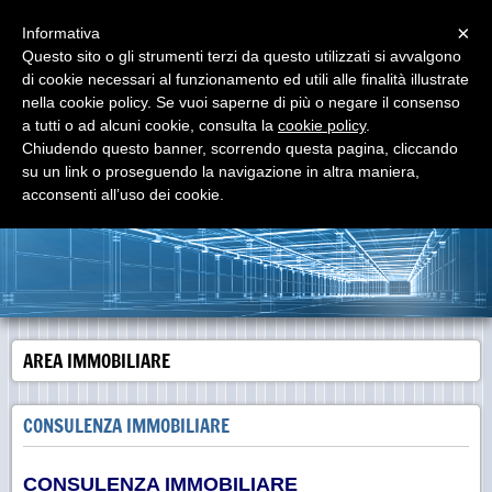
Menu
×
Informativa
Questo sito o gli strumenti terzi da questo utilizzati si avvalgono
di cookie necessari al funzionamento ed utili alle finalità illustrate
START-REC
nella cookie policy. Se vuoi saperne di più o negare il consenso
per le aziende che vogliono nascere ... per quelle che
vogliono rinascere ....
a tutti o ad alcuni cookie, consulta la
cookie policy
.
Chiudendo questo banner, scorrendo questa pagina, cliccando
su un link o proseguendo la navigazione in altra maniera,
acconsenti all’uso dei cookie.
AREA IMMOBILIARE
CONSULENZA IMMOBILIARE
CONSULENZA IMMOBILIARE